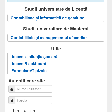
Studii universitare de Licență
Contabilitate și informatică de gestiune
Studii universitare de Masterat
Contabilitate şi managementul afacerilor
Utile
Acces la situația școlară
Acces Blackboard
Informații pentru acces
Formulare/Tipizate
Informații pentru acces
Autentificare
Autentificare
Autentificare site
Ţine-mă minte