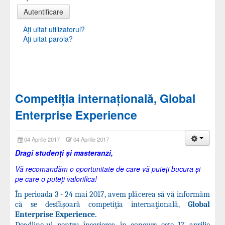
Autentificare
Aţi uitat utilizatorul?
Aţi uitat parola?
Competiţia internaţională, Global
Enterprise Experience
04 Aprilie 2017
04 Aprilie 2017
Dragi studenți și masteranzi,
Vă recomandăm o oportunitate de care vă puteți bucura și
pe care o puteți valorifica!
În
perioada 3 - 24 mai 2017,
avem plăcerea să vă informăm
că se
desfăşoară competiţia internaţională,
Global
Enterprise Experience.
Deadline-ul pentru înscrierea în concurs este 17 aprilie