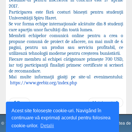
2017.
Participarea este fără costuri băneşti pentru studenţii
Universităţii Spiru Haret.
Se vor forma echipe internaţionale alcătuite din 8 studenţi
care aparţin unor facultăţi din toată lumea.
Membrii echipelor comunică online pentru a crea o
propune comună de proiect de afacere, nu mai mult de 6
pagini, pentru un produs sau serviciu profitabil, ce
utilizează tehnologii moderne pentru creşterea bunăstării.
Fiecare membru al echipei câtigatoare primeşte 700 USD,
iar toţi participanţii finalişti primesc certificate si scrisori
de recomandare.
Mai multe informaţii găsiţi pe site-ul evenimentului:
https://www.geebiz.org/index.
php
Prec
Mai departe
Acest site folosește cookie-uri. Navigând în
continuare vă exprimați acordul pentru folosirea
© 1991 - 2026 Universitatea Spiru Haret, Facultatea de Facultatea de
cookie-urilor.
Detalii
Științe Economice, Câmpulung