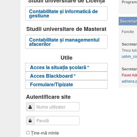
Studii universitare de Licență
Program 
Contabilitate și informatică de
gestiune
Secretar
Studii universitare de Masterat
Functie
Contabilitate şi managementul
afacerilor
Secretar
Tincu Iul
Utile
ushm_con
Acces la situația școlară
Secretar
Acces Blackboard
Informații pentru acces
Pavel Ad
adriana.
Formulare/Tipizate
Informații pentru acces
Autentificare
Autentificare
Autentificare site
Ţine-mă minte