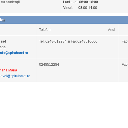
cu studenţii
Luni - Joi: 08:00-16:00
Vineri: 08:00-14:00
iat
Telefon
Anul
 sef
Tel. 0248-512284 si Fax 0248510600
Fac
iana
ta@spiruharet.ro
0248512284
Fac
riana Maria
pavel@spiruharet.ro