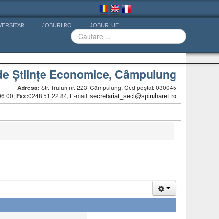
VERSITAR
JOBURI RO
JOBURI UE
de Științe Economice, Câmpulung
Adresa:
Str. Traian nr. 223, Câmpulung, Cod poștal: 030045
06 00;
Fax:
0248 51 22 84,
secretariat_secl@spiruharet.ro
E-mail: