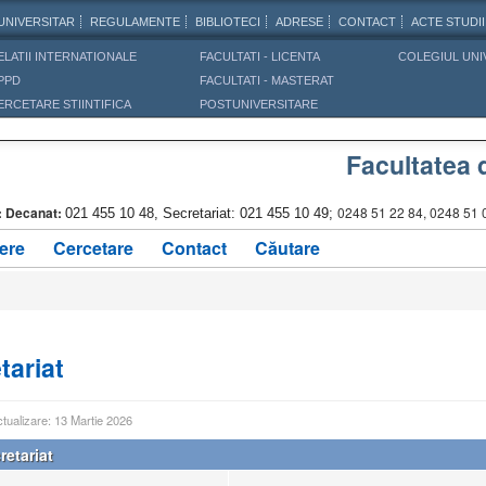
UNIVERSITAR
REGULAMENTE
BIBLIOTECI
ADRESE
CONTACT
ACTE STUDII
ELATII INTERNATIONALE
FACULTATI - LICENTA
COLEGIUL UNI
PPD
FACULTATI - MASTERAT
ERCETARE STIINTIFICA
POSTUNIVERSITARE
Facultatea 
:
Decanat:
0248 51 22 84, 0248 51 
021 455 10 48, Secretariat: 021 455 10 49;
ere
Cercetare
Contact
Căutare
tariat
ctualizare: 13 Martie 2026
retariat