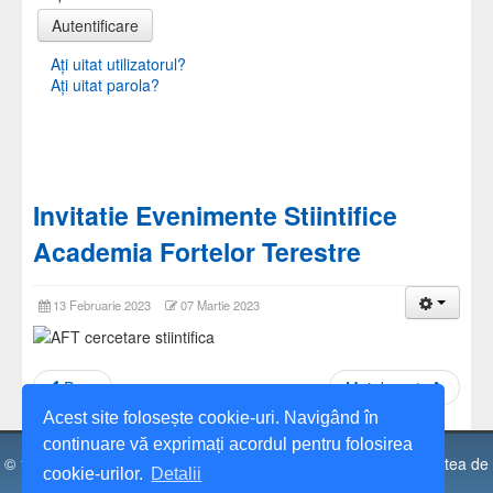
Autentificare
Aţi uitat utilizatorul?
Aţi uitat parola?
Invitatie Evenimente Stiintifice
Academia Fortelor Terestre
13 Februarie 2023
07 Martie 2023
Prec
Mai departe
Acest site folosește cookie-uri. Navigând în
continuare vă exprimați acordul pentru folosirea
© 1991 - 2026 Universitatea Spiru Haret, Facultatea de Facultatea de
cookie-urilor.
Detalii
Științe Economice, Câmpulung