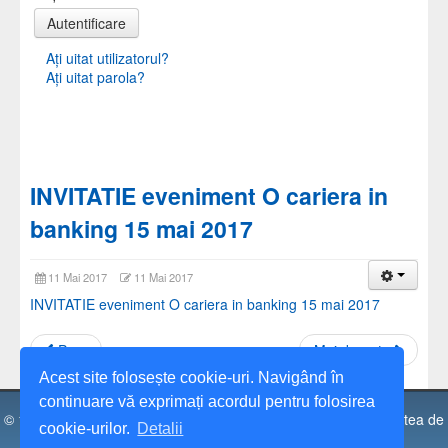
Autentificare
Aţi uitat utilizatorul?
Aţi uitat parola?
INVITATIE eveniment O cariera in
banking 15 mai 2017
11 Mai 2017
11 Mai 2017
INVITATIE eveniment O cariera in banking 15 mai 2017
Prec
Mai departe
Acest site folosește cookie-uri. Navigând în
continuare vă exprimați acordul pentru folosirea
© 1991 - 2026 Universitatea Spiru Haret, Facultatea de Facultatea de
cookie-urilor.
Detalii
Științe Economice, Câmpulung