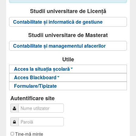
Studii universitare de Licență
Contabilitate și informatică de gestiune
Studii universitare de Masterat
Contabilitate şi managementul afacerilor
Utile
Acces la situația școlară
Acces Blackboard
Informații pentru acces
Formulare/Tipizate
Informații pentru acces
Autentificare
Autentificare
Autentificare site
Ţine-mă minte