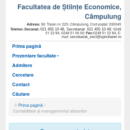
Facultatea de Științe Economice,
Câmpulung
Adresa:
Str. Traian nr. 223, Câmpulung, Cod poștal: 030045
Telefon:
Decanat:
0248
021 455 10 48, Secretariat: 021 455 10 49;
51 22 84, 0248 51 06 00;
Fax:
0248 51 22 84,
E-
secretariat_secl@spiruharet.ro
mail:
Prima pagină
Prezentare facultate
Admitere
Cercetare
Contact
Căutare
Prima pagină
Contabilitate şi managementul afacerilor