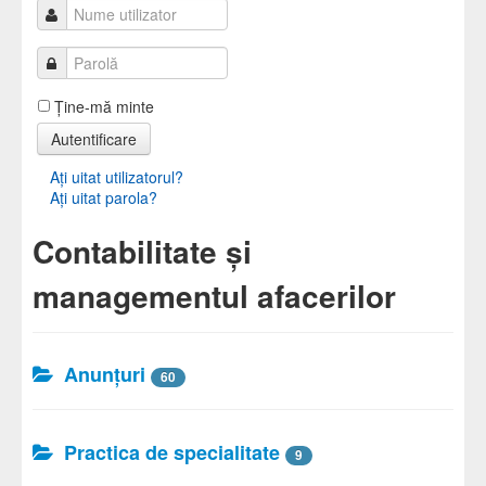
Ţine-mă minte
Autentificare
Aţi uitat utilizatorul?
Aţi uitat parola?
Contabilitate şi
managementul afacerilor
Anunțuri
60
Practica de specialitate
9